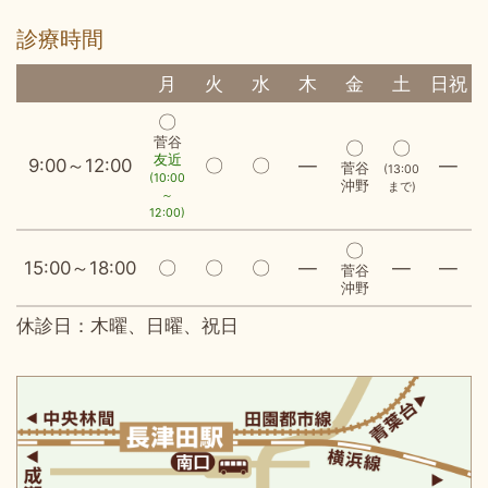
診療時間
月
火
水
木
金
土
日祝
〇
菅谷
〇
〇
友近
9:00～12:00
〇
〇
―
―
菅谷
(13:00
(10:00
沖野
まで)
～
12:00)
〇
15:00～18:00
〇
〇
〇
―
―
―
菅谷
沖野
休診日：木曜、日曜、祝日