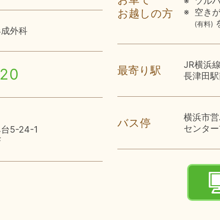
ツル
お越しの方
空き
(有料)
形成外科
JR横浜
最寄り駅
020
長津田駅
横浜市営
バス停
センター
5-24-1
F