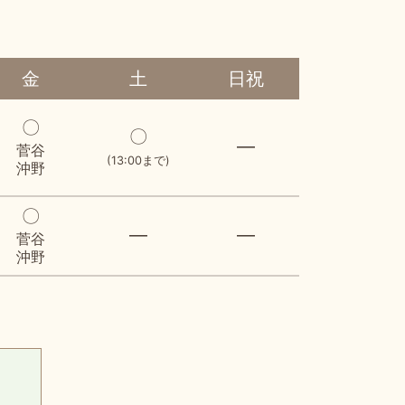
金
土
日祝
〇
〇
―
菅谷
(13:00まで)
沖野
〇
―
―
菅谷
沖野