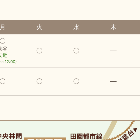
月
火
水
木
〇
菅谷
〇
〇
―
友近
0～12:00)
〇
〇
〇
―